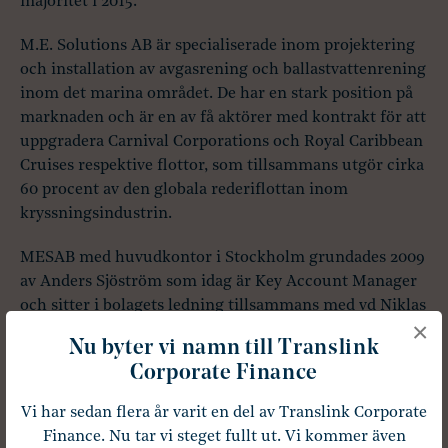
majoritet i 2015.
M.E. Solutions AB är specialiserade inom projektering
och installation av avgasrening och ballastvattenrening
inom det marina området. De har en stark position på
marknaden och är en av få aktörer med kontrakt för att
uppgradera Carnival Corporations och Royal Caribbean
Cruises respektive flottor, som tillsammans utgör cirka
60 procent av den globala rederiflottan inom
kryssningsindustrin.
MESAB med huvudkontor i Stockholm grundades 2009
av Anders Sjöström som idag är Key Account Manager
och sitter i bolagets ledning tillsammans med vd Niklas
×
Rylin.
Nu byter vi namn till Translink
Corporate Finance
Vi ser fram emot att bli en del av Instalco och
vara med och bredda verksamheten inom den
Vi har sedan flera år varit en del av Translink Corporate
marina sektorn.
Finance. Nu tar vi steget fullt ut. Vi kommer även