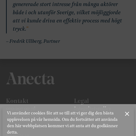
genererade stort intresse från många aktörer
både i och utanför Sverige, vilket möjliggjorde
att vi kunde driva en effektiv process med högt
tryck.
– Fredrik Ullberg, Partner
Kontakt
Legal
010-207 00 76
Integritetspolicy
Vi använder cookies för att se till att vi ger dig den bästa
info@anecta.se
Cookiepolicy
upplevelsen på vår hemsida. Om du fortsätter att använda
den här webbplatsen kommer vi att anta att du godkänner
detta.
© ANECTA AB